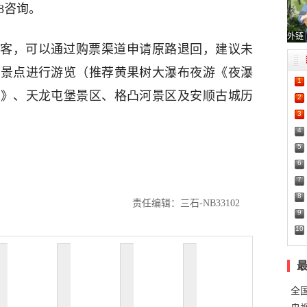
98咨询。
外链
客，可以通过购票渠道申请原路退回，建议未
区景点进行游览（推荐黄果树大瀑布夜游《夜瀑
1
游》、天龙屯堡景区、格凸河景区及安顺古城历
2
3
4
5
6
7
8
责任编辑：三石-NB33102
9
10
全