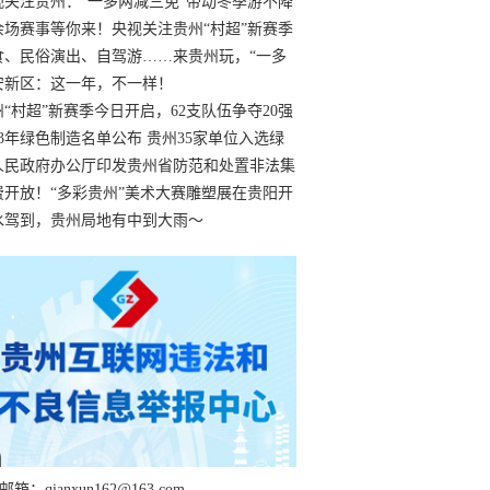
过
视关注贵州：“一多两减三免”带动冬季游不降
余场赛事等你来！央视关注贵州“村超”新赛季
“打响”
食、民俗演出、自驾游……来贵州玩，“一多
减三免”！
安新区：这一年，不一样！
州“村超”新赛季今日开启，62支队伍争夺20强
额
23年绿色制造名单公布 贵州35家单位入选绿
工厂
人民政府办公厅印发贵州省防范和处置非法集
工作实施细则
费开放！“多彩贵州”美术大赛雕塑展在贵阳开
持续至1月19日
水驾到，贵州局地有中到大雨～
箱：qianxun162@163.com