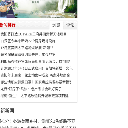
新闻排行
浏览
评论
贵阳将打造CC PARK王府井国贸新天地项目
白云区今年来新增22个健身场地设施
12月底贵阳太平路将炫酷展“新颜”！
著名演员周海媚因病去世，年仅57岁
利郎品牌推荐官张远亮相贵阳见面会，以“简约
计划2024年5月1日正式启用！贵阳将新增一文化
贵阳年末迎来一轮土地集中成交 两家外地房企
哪些情形应佩戴口罩？国家疾控局发布最新指引
龙湖“好房子”兵法：卷产品才会出好房子
老街“新生”！太平路改造提升城市更新项目建
最新新闻
国推介！冬游美丽乡村，贵州这2条线路不容