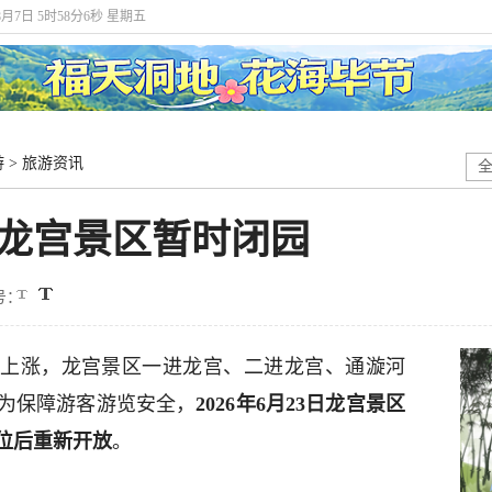
年8月7日 5时58分6秒 星期五
游
>
旅游资讯
日龙宫景区暂时闭园
号：
上涨，龙宫景区一进龙宫、二进龙宫、通漩河
为保障游客游览安全，
2026年6月23日龙宫景区
位后重新开放
。