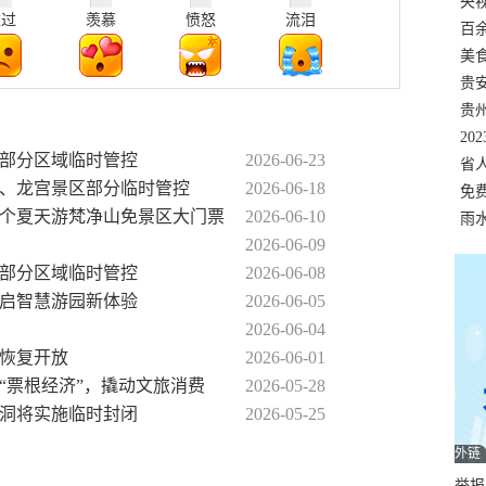
错
央
难过
羡慕
愤怒
流泪
温
百
正式
美
两
贵
贵
名
20
区部分区域临时管控
2026-06-23
色
省
树、龙宫景区部分临时管控
2026-06-18
资
免
这个夏天游梵净山免景区大门票
2026-06-10
展，
雨
2026-06-09
区部分区域临时管控
2026-06-08
开启智慧游园新体验
2026-06-05
2026-06-04
域恢复开放
2026-06-01
“票根经济”，撬动文旅消费
2026-05-28
星洞将实施临时封闭
2026-05-25
外链
举报邮