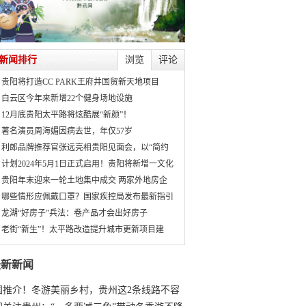
新闻排行
浏览
评论
贵阳将打造CC PARK王府井国贸新天地项目
白云区今年来新增22个健身场地设施
12月底贵阳太平路将炫酷展“新颜”！
著名演员周海媚因病去世，年仅57岁
利郎品牌推荐官张远亮相贵阳见面会，以“简约
计划2024年5月1日正式启用！贵阳将新增一文化
贵阳年末迎来一轮土地集中成交 两家外地房企
哪些情形应佩戴口罩？国家疾控局发布最新指引
龙湖“好房子”兵法：卷产品才会出好房子
老街“新生”！太平路改造提升城市更新项目建
最新新闻
国推介！冬游美丽乡村，贵州这2条线路不容