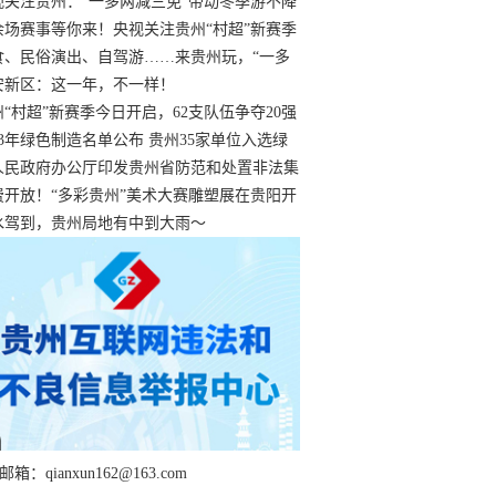
过
视关注贵州：“一多两减三免”带动冬季游不降
余场赛事等你来！央视关注贵州“村超”新赛季
“打响”
食、民俗演出、自驾游……来贵州玩，“一多
减三免”！
安新区：这一年，不一样！
州“村超”新赛季今日开启，62支队伍争夺20强
额
23年绿色制造名单公布 贵州35家单位入选绿
工厂
人民政府办公厅印发贵州省防范和处置非法集
工作实施细则
费开放！“多彩贵州”美术大赛雕塑展在贵阳开
持续至1月19日
水驾到，贵州局地有中到大雨～
箱：qianxun162@163.com