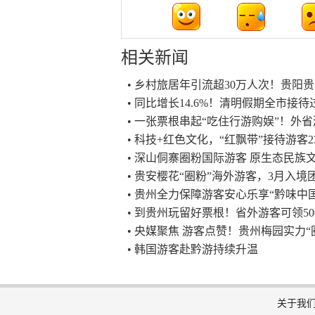
相关新闻
• 乡村旅居年引流超30万人次！贵阳
• 同比增长14.6%！清明假期全市接
• 一张票根串起“吃住行游购娱”！外省
• 科技+红色文化，“红飘带”接待游客2
• 深山侗寨圈粉国际游客 原生态民族
• 贵安樱花“圈粉”海外游客，3月入境团
• 贵州全力保障游客安心乐享“黔味中
• 到贵州玩留好票根！省外游客可领50
• 央媒聚焦 游客点赞！贵州梅园实力“
• 韩国游客赴黔游持续升温
关于我