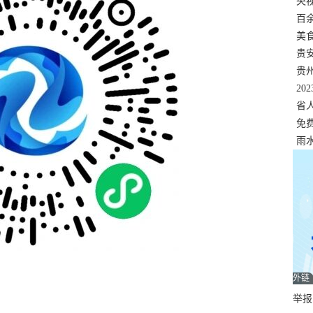
错
央
温
百
正式
美
两
贵
贵
名
20
色
省
资
免
展，
雨
外链
举报邮