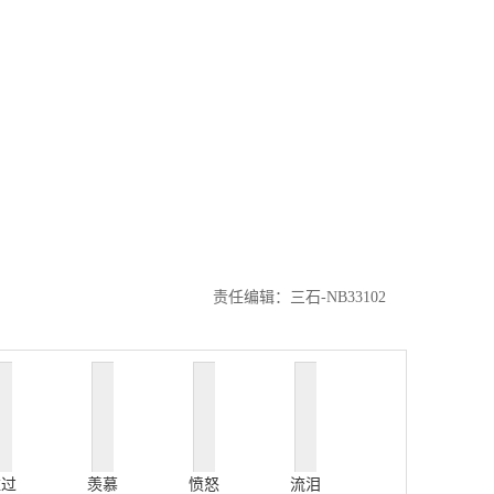
责任编辑：三石-NB33102
难过
羡慕
愤怒
流泪