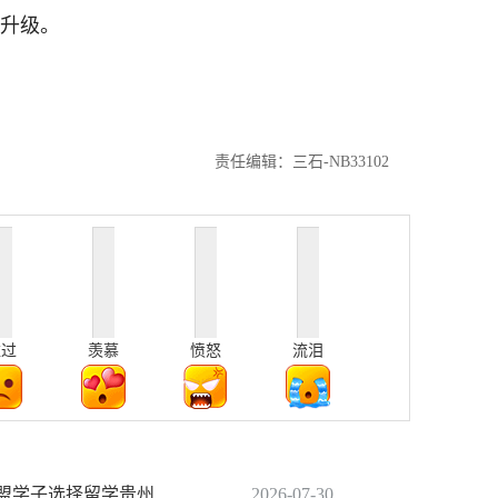
”升级。
责任编辑：三石-NB33102
难过
羡慕
愤怒
流泪
名东盟学子选择留学贵州
2026-07-30