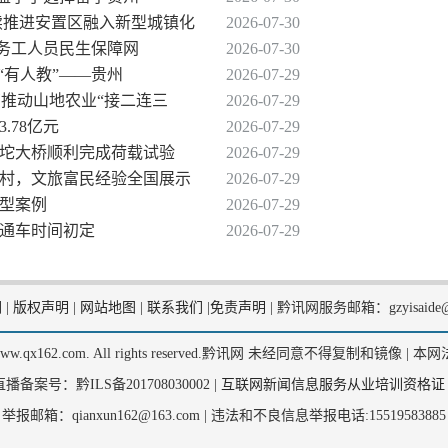
持续推进安置区融入新型城镇化
2026-07-30
出务工人员民生保障网
2026-07-30
到“有人教”——贵州
2026-07-29
商推动山地农业“接二连三
2026-07-29
.78亿元
2026-07-29
果坨大桥顺利完成荷载试验
2026-07-29
江村，文旅富民经验全国展示
2026-07-29
典型案例
2026-07-29
、通车时间初定
2026-07-29
们
|
版权声明
|
网站地图
|
联系我们
|
免责声明
|
黔讯网服务邮箱：gzyisaide@
2, www.qx162.com. All rights reserved.黔讯网 未经同意不得复制和镜像 |
本网
备案号：黔ILS备201708030002 |
互联网新闻信息服务从业培训资格证
举报邮箱：qianxun162@163.com |
违法和不良信息举报电话:15519583885