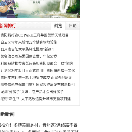
新闻排行
浏览
评论
贵阳将打造CC PARK王府井国贸新天地项目
白云区今年来新增22个健身场地设施
12月底贵阳太平路将炫酷展“新颜”！
著名演员周海媚因病去世，年仅57岁
利郎品牌推荐官张远亮相贵阳见面会，以“简约
计划2024年5月1日正式启用！贵阳将新增一文化
贵阳年末迎来一轮土地集中成交 两家外地房企
哪些情形应佩戴口罩？国家疾控局发布最新指引
龙湖“好房子”兵法：卷产品才会出好房子
老街“新生”！太平路改造提升城市更新项目建
最新新闻
国推介！冬游美丽乡村，贵州这2条线路不容