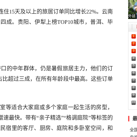
住15天及以上的旅居订单同比增长22%。云南
外链
四成。贵阳、伊犁上榜TOP10城市，普洱、毕
1
2
3
4
5
家带口的中年群体，仍是暑假旅居主力，他们的订
6
订单占比超过三成，在所有年龄段中最高。这些订单
7
8
9
10
室等适合大家庭或多个家庭一起生活的房型，
增速最快。带有“亲子精选”“格调庭院”等标签的
，民宿里的客厅、厨房、庭院和多卧室空间，和
全