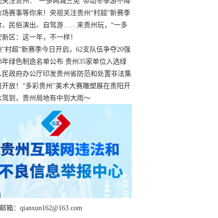
过
视关注贵州：“一多两减三免”带动冬季游不降
余场赛事等你来！央视关注贵州“村超”新赛季
“打响”
食、民俗演出、自驾游……来贵州玩，“一多
减三免”！
安新区：这一年，不一样！
州“村超”新赛季今日开启，62支队伍争夺20强
额
23年绿色制造名单公布 贵州35家单位入选绿
工厂
人民政府办公厅印发贵州省防范和处置非法集
工作实施细则
费开放！“多彩贵州”美术大赛雕塑展在贵阳开
持续至1月19日
水驾到，贵州局地有中到大雨～
箱：qianxun162@163.com