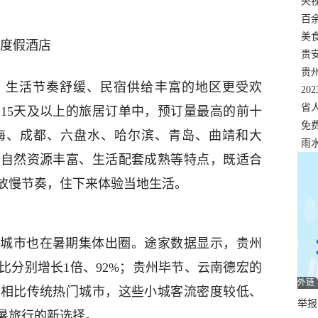
错
央
温
百
正式
美
奢度假酒店
两
贵
贵
、生活节奏舒缓、民宿供给丰富的地区更受欢
名
20
色
省
15天及以上的旅居订单中，预订量最高的前十
资
免
海、成都、六盘水、哈尔滨、青岛、曲靖和大
展，
雨
、自然资源丰富、生活配套成熟等特点，既适合
放慢节奏，住下来体验当地生活。
城市也在暑期集体出圈。途家数据显示，贵州
比分别增长1倍、92%；贵州毕节、云南德宏的
外链
。相比传统热门城市，这些小城客流密度较低、
举报邮
暑旅行的新选择。