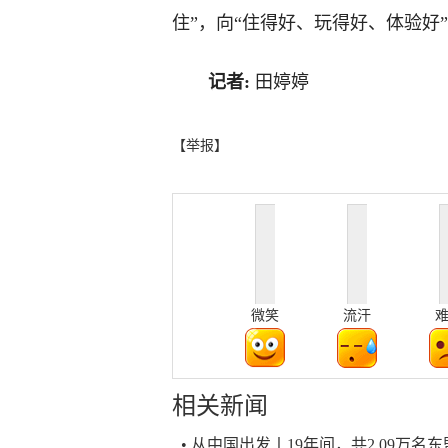
住”，向“住得好、玩得好、体验好
记者:
田婷婷
【举报】
微笑
流汗
相关新闻
• 从中国出发丨19年间，共2.09万