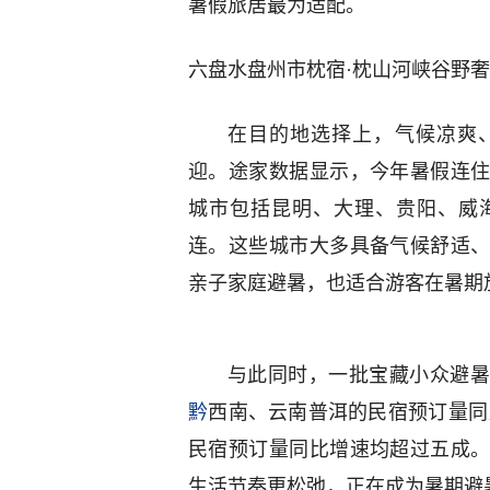
暑假旅居最为适配。
六盘水盘州市枕宿·枕山河峡谷野
在目的地选择上，气候凉爽
迎。途家数据显示，今年暑假连住
城市包括昆明、大理、贵阳、威
连。这些城市大多具备气候舒适
亲子家庭避暑，也适合游客在暑期
与此同时，一批宝藏小众避暑
黔
西南、云南普洱的民宿预订量同
民宿预订量同比增速均超过五成
生活节奏更松弛，正在成为暑期避