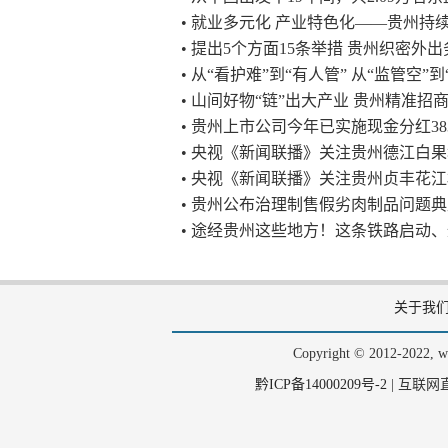
• 就业多元化 产业特色化——贵州
• 提出5个方面15条举措 贵州织密外
• 从“看护难”到“有人管” 从“监管空”
• 山间好物“链”出大产业 贵州精准招
• 贵州上市公司今年已实施现金分红383
• 央视《新闻联播》关注贵州德江白
• 央视《新闻联播》关注贵州贞丰花
• 贵州公布治理制售假劣肉制品问题
• 途经贵州这些地方！这条铁路启动
关于我
Copyright © 2012-202
黔ICP备14000209号-2
|
互联网直播