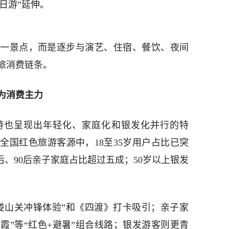
多日游”延伸。
一景点，而是逐步与演艺、住宿、餐饮、夜间
旅消费链条。
为消费主力
游也呈现出年轻化、家庭化和银发化并行的特
，全国红色旅游客源中，18至35岁用户占比已突
后、90后亲子家庭占比超过五成；50岁以上银发
娄山关冲锋体验”和《四渡》打卡吸引；亲子家
霞”等“红色+避暑”组合线路；银发游客则更青