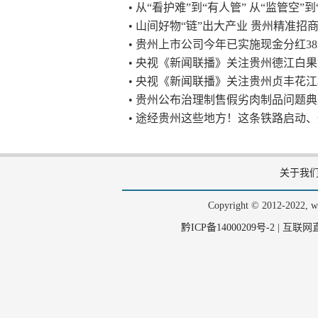
• 从“看护难”到“有人管” 从“监管空”
• 山间好物“链”出大产业 贵州精准招
• 贵州上市公司今年已实施现金分红383
• 央视《新闻联播》关注贵州德江白
• 央视《新闻联播》关注贵州贞丰花
• 贵州公布治理制售假劣肉制品问题
• 途经贵州这些地方！这条铁路启动
关于我
Copyright © 2012-202
黔ICP备14000209号-2
|
互联网直播