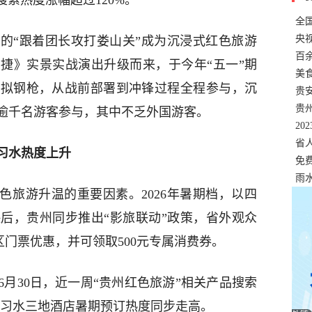
搜索热度涨幅超过120%。
全
错
央
的“跟着团长攻打娄山关”成为沉浸式红色旅游
温
百
捷》实景实战演出升级而来，于今年“五一”期
正式
美
模拟钢枪，从战前部署到冲锋过程全程参与，沉
两
贵
贵
逾千名游客参与，其中不乏外国游客。
名
20
色
省
习水热度上升
资
免
展，
雨
色旅游升温的重要因素。2026年暑期档，以四
后，贵州同步推出“影旅联动”政策，省外观众
门票优惠，并可领取500元专属消费券。
月30日，近一周“贵州红色旅游”相关产品搜索
、习水三地酒店暑期预订热度同步走高。