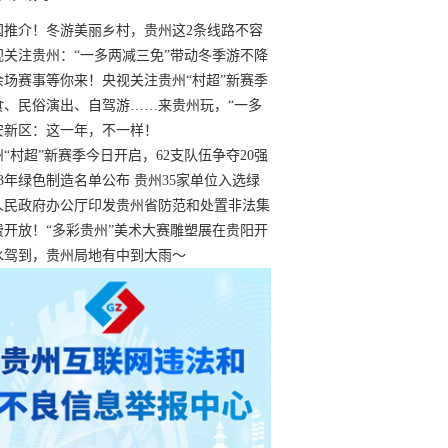
国推介！冬游美丽乡村，贵州这2条线路不容
过
视关注贵州：“一多两减三免”带动冬季游不降
余场赛事等你来！央视关注贵州“村超”新赛季
“打响”
食、民俗演出、自驾游……来贵州玩，“一多
减三免”！
安新区：这一年，不一样！
州“村超”新赛季今日开启，62支队伍争夺20强
额
23年绿色制造名单公布 贵州35家单位入选绿
工厂
人民政府办公厅印发贵州省防范和处置非法集
工作实施细则
费开放！“多彩贵州”美术大赛雕塑展在贵阳开
持续至1月19日
水驾到，贵州局地有中到大雨～