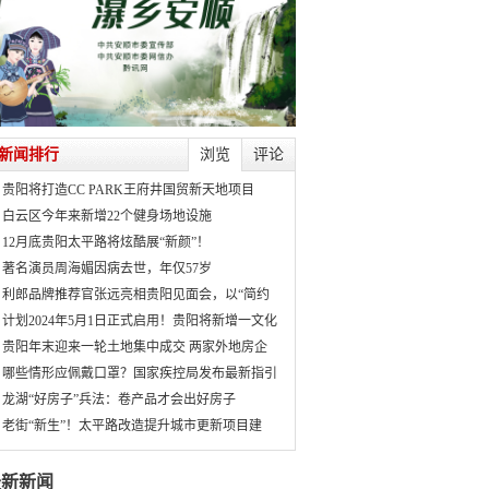
新闻排行
浏览
评论
贵阳将打造CC PARK王府井国贸新天地项目
白云区今年来新增22个健身场地设施
12月底贵阳太平路将炫酷展“新颜”！
著名演员周海媚因病去世，年仅57岁
利郎品牌推荐官张远亮相贵阳见面会，以“简约
计划2024年5月1日正式启用！贵阳将新增一文化
贵阳年末迎来一轮土地集中成交 两家外地房企
哪些情形应佩戴口罩？国家疾控局发布最新指引
龙湖“好房子”兵法：卷产品才会出好房子
老街“新生”！太平路改造提升城市更新项目建
最新新闻