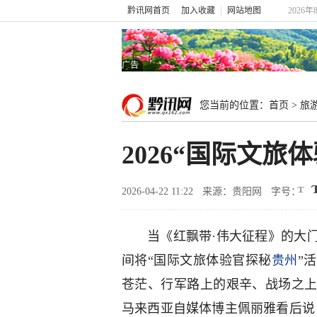
黔讯网首页
加入收藏
网站地图
2026年
广告
您当前的位置：
首页
>
旅
2026“国际文
2026-04-22 11:22
来源：贵阳网
字号：
当《红飘带·伟大征程》的大
间将“国际文旅体验官探秘
贵州
”
苍茫、行军路上的艰辛、战场之
马来西亚自媒体博主佩丽雅看后说