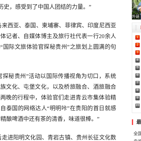
历史，感受到了中国人团结的力量。”
外链
、马来西亚、泰国、柬埔寨、菲律宾、印度尼西亚
体记者、自媒体博主及旅行社代表一行20余人
1
2
26“国际文旅体验官探秘贵州”之旅划上圆满的句
3
4
5
6
验官探秘贵州”活动以国际传播视角为切口，系统
7
民族文化、屯堡文化，以及桥旅融合、酒旅融合
8
天两晚的行程中，体验官们走进青云市集体验精
9
10
自泰国的网络达人“明明咔”在贵阳的首日就感
的精酿啤酒中还有茶的清香，味道很棒。”
全
先后走进阳明文化园、青岩古镇、贵州长征文化数