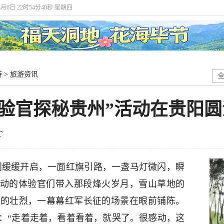
8月6日 22时54分41秒 星期四
游
>
旅游资讯
旅体验官探秘贵州”活动在贵阳
门缓缓开启，一面红旗引路，一盏马灯微闪，瞬
活动的体验官们带入那段烽火岁月，雪山草地的
上的壮烈，一幕幕红军长征的场景在眼前铺陈。
：“走着走着，看着看着，就哭了。很感动，这