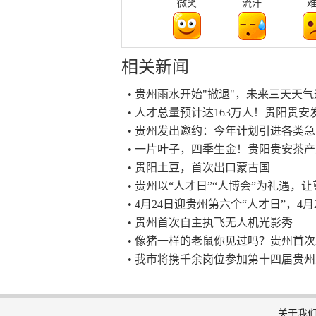
微笑
流汗
相关新闻
• 贵州雨水开始"撤退"，未来三天天
• 人才总量预计达163万人！贵阳贵安
• 贵州发出邀约：今年计划引进各类急
• 一片叶子，四季生金！贵阳贵安茶
• 贵阳土豆，首次出口蒙古国
• 贵州以“人才日”“人博会”为礼遇
• 4月24日迎贵州第六个“人才日”，4
• 贵州首次自主执飞无人机光影秀
• 像猪一样的老鼠你见过吗？贵州首
• 我市将携千余岗位参加第十四届贵
关于我