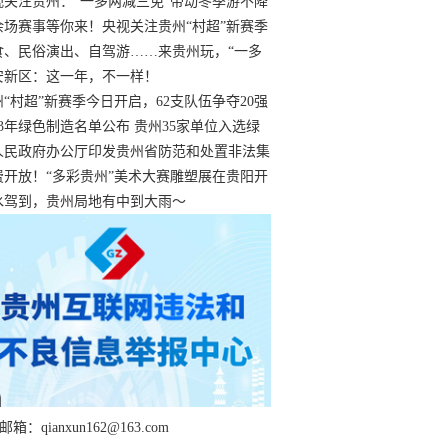
过
视关注贵州：“一多两减三免”带动冬季游不降
余场赛事等你来！央视关注贵州“村超”新赛季
“打响”
食、民俗演出、自驾游……来贵州玩，“一多
减三免”！
安新区：这一年，不一样！
州“村超”新赛季今日开启，62支队伍争夺20强
额
23年绿色制造名单公布 贵州35家单位入选绿
工厂
人民政府办公厅印发贵州省防范和处置非法集
工作实施细则
费开放！“多彩贵州”美术大赛雕塑展在贵阳开
持续至1月19日
水驾到，贵州局地有中到大雨～
箱：qianxun162@163.com