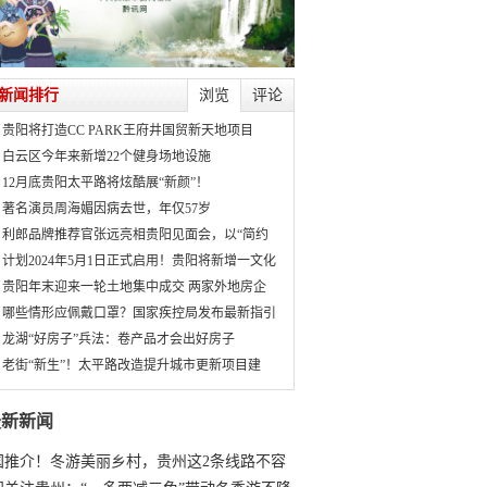
新闻排行
浏览
评论
贵阳将打造CC PARK王府井国贸新天地项目
白云区今年来新增22个健身场地设施
12月底贵阳太平路将炫酷展“新颜”！
著名演员周海媚因病去世，年仅57岁
利郎品牌推荐官张远亮相贵阳见面会，以“简约
计划2024年5月1日正式启用！贵阳将新增一文化
贵阳年末迎来一轮土地集中成交 两家外地房企
哪些情形应佩戴口罩？国家疾控局发布最新指引
龙湖“好房子”兵法：卷产品才会出好房子
老街“新生”！太平路改造提升城市更新项目建
最新新闻
国推介！冬游美丽乡村，贵州这2条线路不容