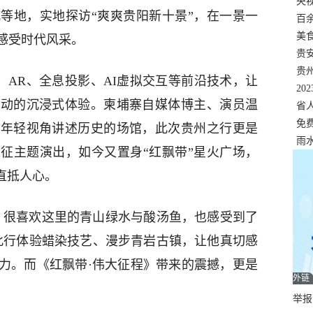
错
央
等地，实地探访“爽爽贵阳新十景”，在一景一
温
百
正式
美
感受时代风采。
两
贵
贵
、AR、全息投影、AI虚拟交互等前沿技术，让
名
20
互动的沉浸式体验。柬埔寨自媒体博主、演员温
色
省
资
免
以年轻视角讲述历史的场馆，此次贵州之行更是
展，
雨
征主题演出，如今又置身“红飘带”星火广场，
直抵人心。
，很喜欢这里的青山绿水与酸汤鱼，也感受到了
此行体验蜡染技艺、漫步青岩古镇，让他真切感
力。而《红飘带·伟大征程》带来的震撼，更是
外链
举报邮