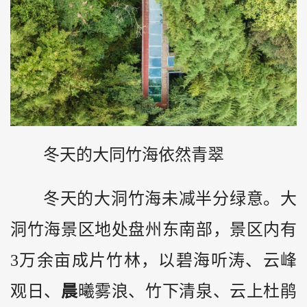
冬天的大同竹海依然青翠
冬天的大洞竹海未减半分绿意。大
洞竹海景区地处盘州东南部，景区内有
3万余亩成片竹林，以碧海听涛、云峰
观日、
晨
曦雾浪、竹下清泉、云上杜鹃