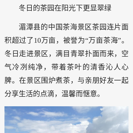
冬日的茶园在阳光下更显翠绿
湄潭县的中国茶海景区茶园连片面
积超过了10万亩，被誉为“万亩茶海”。
冬日走进景区，满目青翠扑面而来，空
气冷冽纯净，带着茶叶的清香沁人心
脾。在景区围炉煮茶，与亲朋好友一起
分享生活的点滴，温馨而惬意。