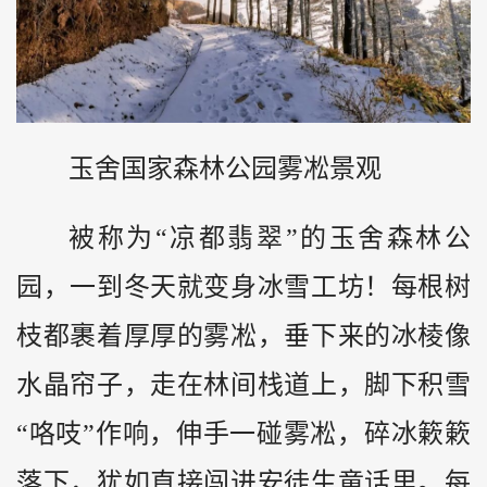
玉舍国家森林公园雾凇景观
被称为“凉都翡翠”的玉舍森林公
园，一到冬天就变身冰雪工坊！每根树
枝都裹着厚厚的雾凇，垂下来的冰棱像
水晶帘子，走在林间栈道上，脚下积雪
“咯吱”作响，伸手一碰雾凇，碎冰簌簌
落下，犹如直接闯进安徒生童话里。每