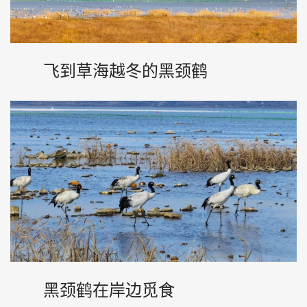
飞到草海越冬的黑颈鹤
黑颈鹤在岸边觅食