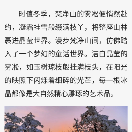
时值冬季，梵净山的雾凇便悄然赴
约，凝霜挂雪般缀满枝丫，将整座山林
裹进晶莹世界。漫步梵净山间，仿佛踏
入了一个梦幻的童话世界。洁白晶莹的
雾凇，如玉树琼枝般挂满枝头，在阳光
的映照下闪烁着细碎的光芒，每一根冰
晶都像是大自然精心雕琢的艺术品。