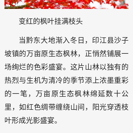
变红的枫叶挂满枝头
当
黔
东大地渐入冬日，印江县沙子
坡镇的万亩原生态枫林，正悄然铺展一
场绚烂的色彩盛宴。这片山林以独有的
热烈与生机为清冷的季节添上浓墨重彩
的一笔，万亩原生态枫林绵延数十公
里，如红色绸带缠绕山间，阳光穿透枝
叶形成光影盛宴。