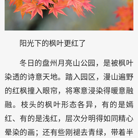
阳光下的枫叶更红了
冬日的盘州月亮山公园，是被枫叶
染透的诗意天地。踏入园区，漫山遍野
的红枫撞入眼帘，将寒意浸染得暖意融
融。枝头的枫叶形态各异，有的是嫣
红、有的是浅红，层次分明得如同精心
晕染的画；还有些刚褪去青绿，带着半