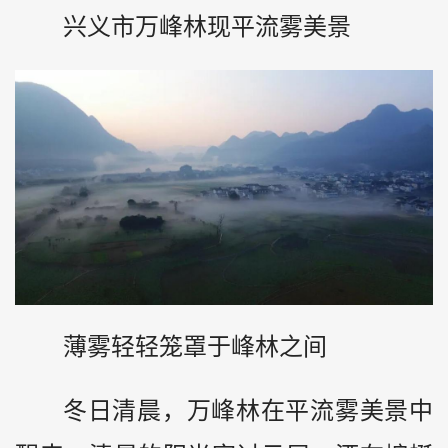
兴义市万峰林现平流雾美景
薄雾轻轻笼罩于峰林之间
冬日清晨，万峰林在平流雾美景中