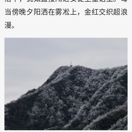
当傍晚夕阳洒在雾凇上，金红交织超浪
漫。