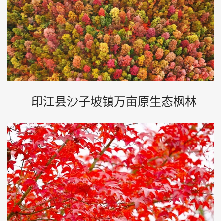
印江县沙子坡镇万亩原生态枫林