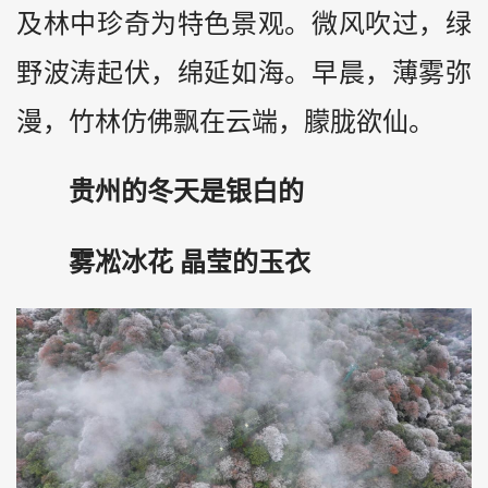
及林中珍奇为特色景观。微风吹过，绿
野波涛起伏，绵延如海。早晨，薄雾弥
漫，竹林仿佛飘在云端，朦胧欲仙。
贵州的冬天是银白的
雾凇冰花 晶莹的玉衣