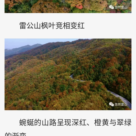
雷公山枫叶竞相变红
蜿蜒的山路呈现深红、橙黄与翠绿