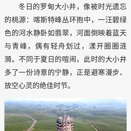
冬日的罗甸大小井，像被时光遗忘
的桃源：喀斯特峰丛环抱中，一汪碧绿
色的河水静卧如翡翠，河面倒映着蓝天
与青峰，偶有轻舟划过，漾开圈圈涟
漪。不同于夏日的喧闹，此时的大小井
多了一份诗意的宁静，正是避寒漫步、
放空心灵的绝佳时节。