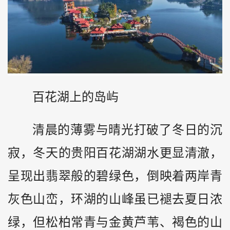
百花湖上的岛屿
清晨的薄雾与晴光打破了冬日的沉
寂，冬天的贵阳百花湖湖水更显清澈，
呈现出翡翠般的碧绿色，倒映着两岸青
灰色山峦，环湖的山峰虽已褪去夏日浓
绿，但松柏常青与金黄芦苇、褐色的山