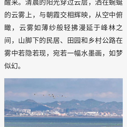
醒来。清晨的阳光穿过云层，洒在蜿蜒
的云雾上，与朝霞交相辉映，从空中俯
瞰，云雾如薄纱般轻拂漫延于峰林之
间，山脚下的民居、田园和乡村公路在
雾中若隐若现，宛若一幅水墨画，如梦
似幻。