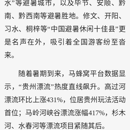
水”等避暑城市，以及毕节、安顺、
黔
南、黔西南等避暑胜地。修文、开阳、
习水、桐梓等“中国避暑休闲十佳县”更
是名声在外，吸引着全国游客纷至沓
来。
随着暑期到来，马蜂窝平台数据显
示，“贵州漂流”热度直线飙升。高过河
漂流环比上涨431%，位居贵州玩法活动
首位；马岭河峡谷漂流涨幅417%，杉木
河、水春河等漂流项目紧随其后。