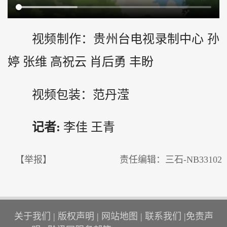
视频制作：
贵州
台电视录制中心 孙
婷 张维 高祝云 肖后勇 丰盼
视频包装：范丹滢
记者:
李佳 王青
【举报】
责任编辑：三石-NB33102
关于我们
|
版权声明
|
网站地图
|
联系我们
|
免责声