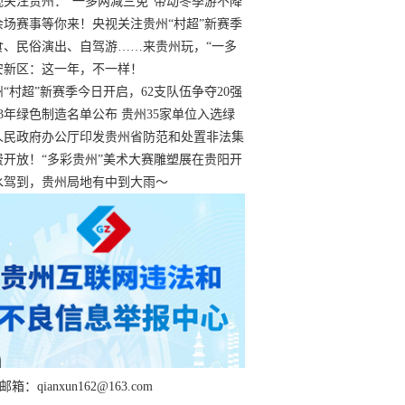
过
视关注贵州：“一多两减三免”带动冬季游不降
余场赛事等你来！央视关注贵州“村超”新赛季
“打响”
食、民俗演出、自驾游……来贵州玩，“一多
减三免”！
安新区：这一年，不一样！
州“村超”新赛季今日开启，62支队伍争夺20强
额
23年绿色制造名单公布 贵州35家单位入选绿
工厂
人民政府办公厅印发贵州省防范和处置非法集
工作实施细则
费开放！“多彩贵州”美术大赛雕塑展在贵阳开
持续至1月19日
水驾到，贵州局地有中到大雨～
箱：qianxun162@163.com