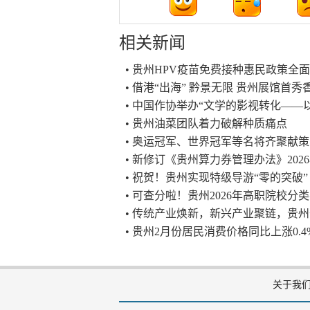
相关新闻
• 贵州HPV疫苗免费接种惠民政策全
• 借港“出海” 黔景无限 贵州展馆首
• 中国作协举办“文学的影视转化——
• 贵州油菜团队着力破解种质痛点
• 奥运冠军、世界冠军等名将齐聚献
• 新修订《贵州算力券管理办法》202
• 祝贺！贵州实现特级导游“零的突破”
• 可查分啦！贵州2026年高职院校
• 传统产业焕新，新兴产业聚链，贵州
• 贵州2月份居民消费价格同比上涨0.4
关于我