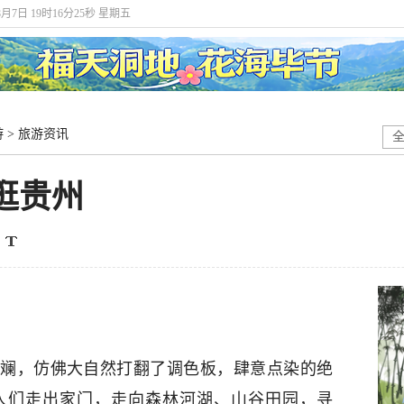
8月7日 19时16分25秒 星期五
游
>
旅游资讯
逛贵州
斓，仿佛大自然打翻了调色板，肆意点染的绝
人们走出家门，走向森林河湖、山谷田园，寻