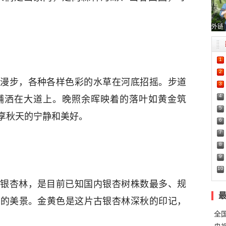
外链
1
2
漫步，各种各样色彩的水草在河底招摇。步道
3
4
铺洒在大道上。晚照余晖映着的落叶如黄金筑
5
享秋天的宁静和美好。
6
7
8
9
10
银杏林，是目前已知国内银杏树株数最多、规
观的美景。金黄色是这片古银杏林深秋的印记，
全