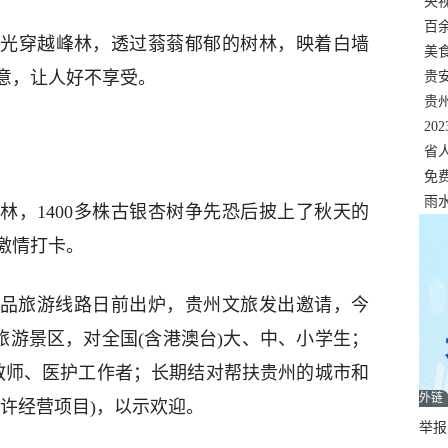
错
央
温
百
光穿越峰林，透过蓊蓊郁郁的树林，映着白墙
正式
美
意，让人好不享受。
两
贵
贵
名
20
色
省
资
免
展，
雨
林，1400多株古银杏树争先恐后披上了秋天的
激情打卡。
游精品旅游线路日前出炉，贵州文旅发出邀请，今
级旅游景区，对全国(含港澳台)大、中、小学生；
、教师、医护工作者；长期结对帮扶贵州的城市和
外链
许经营项目)，以示欢迎。
举报邮