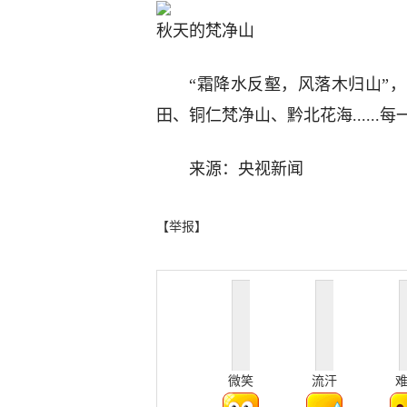
秋天的梵净山
“霜降水反壑，风落木归山”
田、铜仁梵净山、黔北花海.....
来源：央视新闻
【举报】
微笑
流汗