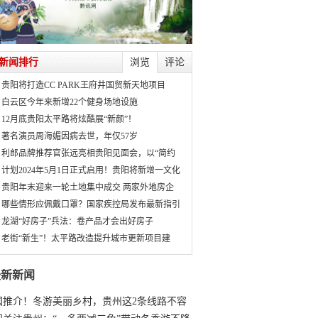
新闻排行
浏览
评论
贵阳将打造CC PARK王府井国贸新天地项目
白云区今年来新增22个健身场地设施
12月底贵阳太平路将炫酷展“新颜”！
著名演员周海媚因病去世，年仅57岁
利郎品牌推荐官张远亮相贵阳见面会，以“简约
计划2024年5月1日正式启用！贵阳将新增一文化
贵阳年末迎来一轮土地集中成交 两家外地房企
哪些情形应佩戴口罩？国家疾控局发布最新指引
龙湖“好房子”兵法：卷产品才会出好房子
老街“新生”！太平路改造提升城市更新项目建
最新新闻
国推介！冬游美丽乡村，贵州这2条线路不容