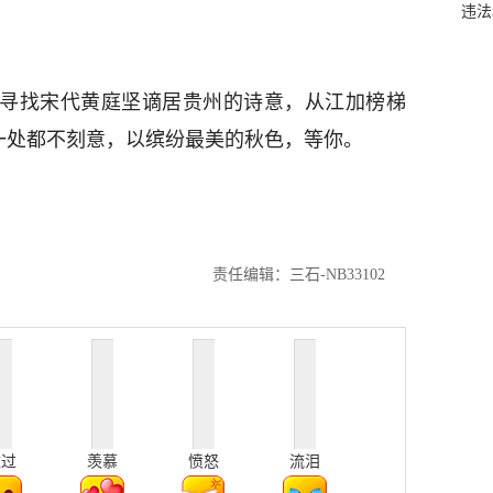
违法
，寻找宋代黄庭坚谪居贵州的诗意，从江加榜梯
.每一处都不刻意，以缤纷最美的秋色，等你。
责任编辑：三石-NB33102
难过
羡慕
愤怒
流泪