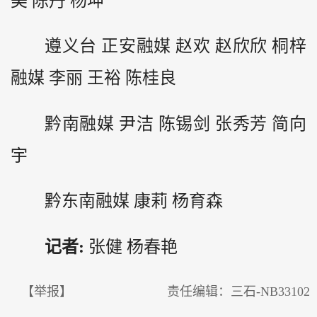
美 陈丹 杨坤
遵义台 正安融媒 赵欢 赵欣欣 桐梓
融媒 李丽 王裕 陈桂良
黔
南融媒 尹洁 陈锡剑 张秀芳 简向
宇
黔东南融媒 康莉 杨育森
记者:
张健 杨春艳
【举报】
责任编辑：三石-NB33102