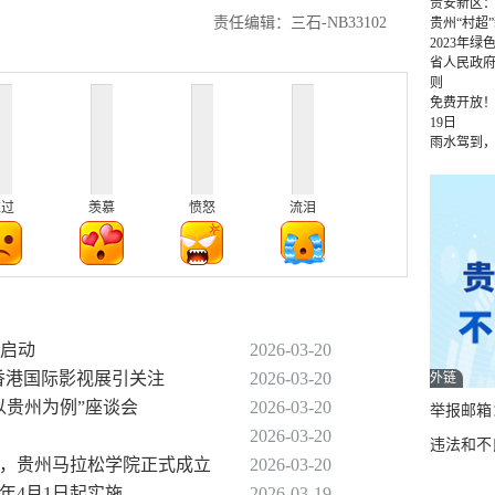
贵安新区
责任编辑：三石-NB33102
贵州“村超
2023年
省人民政
则
免费开放！
19日
雨水驾到
难过
羡慕
愤怒
流泪
面启动
2026-03-20
秀香港国际影视展引关注
2026-03-20
外链
以贵州为例”座谈会
2026-03-20
举报邮箱：q
2026-03-20
违法和不良
策，贵州马拉松学院正式成立
2026-03-20
6年4月1日起实施
2026-03-19