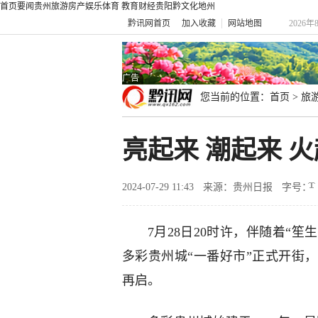
首页
要闻
贵州
旅游
房产
娱乐
体育
教育
财经
贵阳
黔文化
地州
黔讯网首页
加入收藏
网站地图
2026年
广告
您当前的位置：
首页
>
旅
亮起来 潮起来 
2024-07-29 11:43
来源：贵州日报
字号：
7月28日20时许，伴随着“笙生
多彩贵州城“一番好市”正式开街
再启。