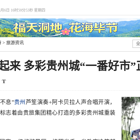
8月6日 16时59分53秒 星期四
游
>
旅游资讯
火起来 多彩贵州城“一番好市
不息”
贵州
芦笙演奏+阿卡贝拉人声合唱开演，
，标志着由贵旅集团精心打造的多彩贵州城重装