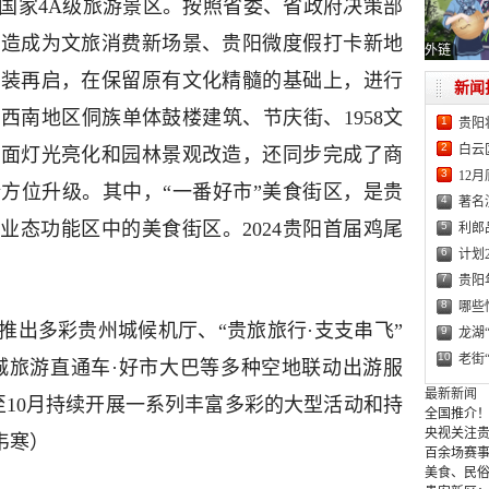
是国家4A级旅游景区。按照省委、省政府决策部
打造成为文旅消费新场景、贵阳微度假打卡新地
外链
重装再启，在保留原有文化精髓的基础上，进行
新闻
西南地区侗族单体鼓楼建筑、节庆街、1958文
1
贵阳
2
白云
立面灯光亮化和园林景观改造，还同步完成了商
3
12
方位升级。其中，“一番好市”美食街区，是贵
4
著名
业态功能区中的美食街区。2024贵阳首届鸡尾
5
利郎
6
计划
7
贵阳
8
哪些
推出多彩贵州城候机厅、“贵旅旅行·支支串飞”
9
龙湖
10
老街
州城旅游直通车·好市大巴等多种空地联动出游服
最新新闻
至10月持续开展一系列丰富多彩的大型活动和持
全国推介！
央视关注贵
韦寒）
百余场赛事
美食、民俗