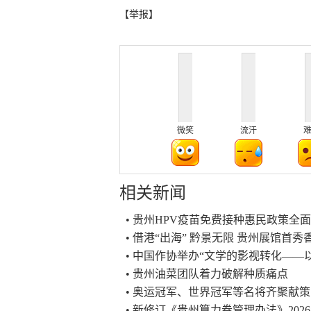
【举报】
微笑
流汗
相关新闻
• 贵州HPV疫苗免费接种惠民政策全
• 借港“出海” 黔景无限 贵州展馆首
• 中国作协举办“文学的影视转化——
• 贵州油菜团队着力破解种质痛点
• 奥运冠军、世界冠军等名将齐聚献
• 新修订《贵州算力券管理办法》202