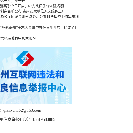
：这一年，不一样！
”新赛季今日开启，62支队伍争夺20强名额
绿色制造名单公布 贵州35家单位入选绿色工厂
府办公厅印发贵州省防范和处置非法集资工作实施细
“多彩贵州”美术大赛雕塑展在贵阳开展，持续至1月
，贵州局地有中到大雨～
ianxun162@163.com
信息举报电话：15519583885