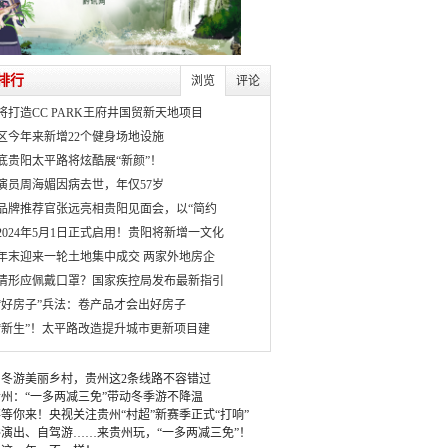
排行
浏览
评论
将打造CC PARK王府井国贸新天地项目
区今年来新增22个健身场地设施
月底贵阳太平路将炫酷展“新颜”！
演员周海媚因病去世，年仅57岁
品牌推荐官张远亮相贵阳见面会，以“简约
2024年5月1日正式启用！贵阳将新增一文化
年末迎来一轮土地集中成交 两家外地房企
情形应佩戴口罩？国家疾控局发布最新指引
“好房子”兵法：卷产品才会出好房子
“新生”！太平路改造提升城市更新项目建
冬游美丽乡村，贵州这2条线路不容错过
州：“一多两减三免”带动冬季游不降温
等你来！央视关注贵州“村超”新赛季正式“打响”
演出、自驾游……来贵州玩，“一多两减三免”！