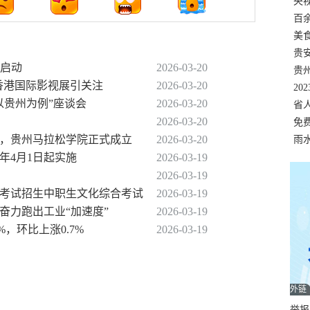
错
央
温
百
正式
美
两
贵
面启动
2026-03-20
贵
秀香港国际影视展引关注
2026-03-20
名
20
以贵州为例”座谈会
2026-03-20
色
省
2026-03-20
资
免
策，贵州马拉松学院正式成立
2026-03-20
展，
雨
6年4月1日起实施
2026-03-19
2026-03-19
分类考试招生中职生文化综合考试
2026-03-19
奋力跑出工业“加速度”
2026-03-19
%，环比上涨0.7%
2026-03-19
外链
举报邮