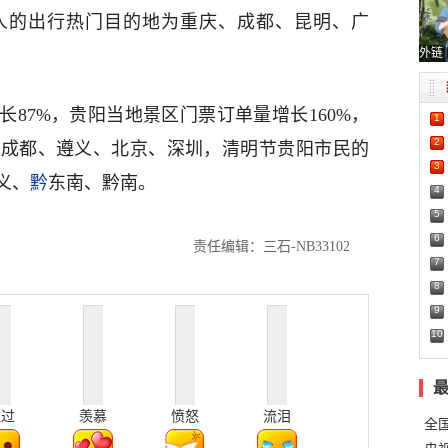
人的出行热门目的地为重庆、成都、昆明、广
外链
87%，贵阳当地景区门票订单量增长160%，
1
2
、成都、遵义、北京、深圳，清明节贵阳市民的
3
义、
黔
东南、黔南。
4
5
6
责任编辑：三石-NB33102
7
8
9
10
难过
羡慕
愤怒
流泪
全