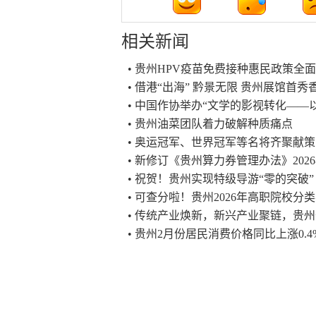
相关新闻
• 贵州HPV疫苗免费接种惠民政策全
• 借港“出海” 黔景无限 贵州展馆首
• 中国作协举办“文学的影视转化——
• 贵州油菜团队着力破解种质痛点
• 奥运冠军、世界冠军等名将齐聚献
• 新修订《贵州算力券管理办法》202
• 祝贺！贵州实现特级导游“零的突破”
• 可查分啦！贵州2026年高职院校
• 传统产业焕新，新兴产业聚链，贵州
• 贵州2月份居民消费价格同比上涨0.4