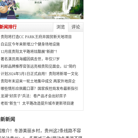
新闻排行
浏览
评论
贵阳将打造CC PARK王府井国贸新天地项目
白云区今年来新增22个健身场地设施
12月底贵阳太平路将炫酷展“新颜”！
著名演员周海媚因病去世，年仅57岁
利郎品牌推荐官张远亮相贵阳见面会，以“简约
计划2024年5月1日正式启用！贵阳将新增一文化
贵阳年末迎来一轮土地集中成交 两家外地房企
哪些情形应佩戴口罩？国家疾控局发布最新指引
龙湖“好房子”兵法：卷产品才会出好房子
老街“新生”！太平路改造提升城市更新项目建
最新新闻
国推介！冬游美丽乡村，贵州这2条线路不容