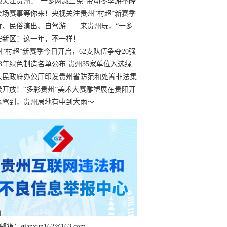
过
视关注贵州：“一多两减三免”带动冬季游不降
余场赛事等你来！央视关注贵州“村超”新赛季
“打响”
食、民俗演出、自驾游……来贵州玩，“一多
减三免”！
安新区：这一年，不一样！
州“村超”新赛季今日开启，62支队伍争夺20强
额
23年绿色制造名单公布 贵州35家单位入选绿
工厂
人民政府办公厅印发贵州省防范和处置非法集
工作实施细则
费开放！“多彩贵州”美术大赛雕塑展在贵阳开
持续至1月19日
水驾到，贵州局地有中到大雨～
箱：qianxun162@163.com