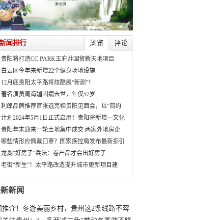
新闻排行
浏览
评论
贵阳将打造CC PARK王府井国贸新天地项目
白云区今年来新增22个健身场地设施
12月底贵阳太平路将炫酷展“新颜”！
著名演员周海媚因病去世，年仅57岁
利郎品牌推荐官张远亮相贵阳见面会，以“简约
计划2024年5月1日正式启用！贵阳将新增一文化
贵阳年末迎来一轮土地集中成交 两家外地房企
哪些情形应佩戴口罩？国家疾控局发布最新指引
龙湖“好房子”兵法：卷产品才会出好房子
老街“新生”！太平路改造提升城市更新项目建
最新新闻
国推介！冬游美丽乡村，贵州这2条线路不容