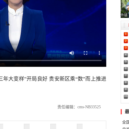
外链
1
2
3
4
5
6
7
三年大变样”开局良好 贵安新区乘“数”而上推进
8
9
10
责任编辑：cms-NB33525
全