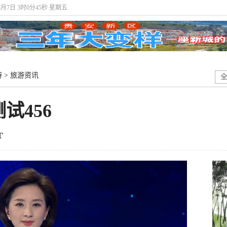
年8月7日 3时0分45秒 星期五
游
>
旅游资讯
试456