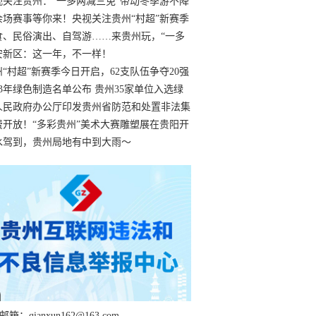
过
视关注贵州：“一多两减三免”带动冬季游不降
余场赛事等你来！央视关注贵州“村超”新赛季
“打响”
食、民俗演出、自驾游……来贵州玩，“一多
减三免”！
安新区：这一年，不一样！
州“村超”新赛季今日开启，62支队伍争夺20强
额
23年绿色制造名单公布 贵州35家单位入选绿
工厂
人民政府办公厅印发贵州省防范和处置非法集
工作实施细则
费开放！“多彩贵州”美术大赛雕塑展在贵阳开
持续至1月19日
水驾到，贵州局地有中到大雨～
箱：qianxun162@163.com