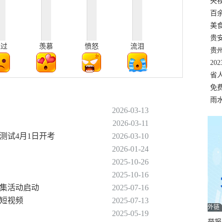
错
央
温
百
正式
美
两
贵
难过
羡慕
愤怒
流泪
贵
名
20
色
省
资
免
展，
雨
2026-03-13
2026-03-11
性测试4月1日开考
2026-03-10
2026-01-24
2025-10-26
2025-10-16
征集活动启动
2025-07-16
传短视频
2025-07-13
外链
2025-05-19
举报邮