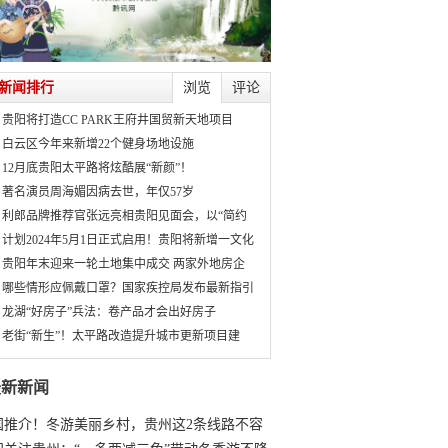
新闻排行
浏览
评论
贵阳将打造CC PARK王府井国贸新天地项目
白云区今年来新增22个健身场地设施
12月底贵阳太平路将炫酷展“新颜”！
著名演员周海媚因病去世，年仅57岁
利郎品牌推荐官张远亮相贵阳见面会，以“简约
计划2024年5月1日正式启用！贵阳将新增一文化
贵阳年末迎来一轮土地集中成交 两家外地房企
哪些情形应佩戴口罩？国家疾控局发布最新指引
龙湖“好房子”兵法：卷产品才会出好房子
老街“新生”！太平路改造提升城市更新项目建
最新新闻
国推介！冬游美丽乡村，贵州这2条线路不容