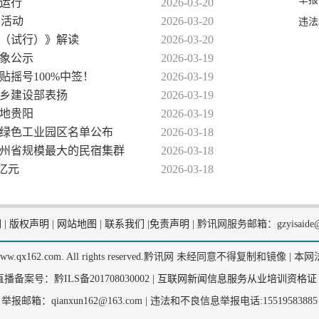
入运行
2026-03-20
列活动
2026-03-20
违法
法（试行）》解读
2026-03-20
对象公示
2026-03-19
贴摇号100%中签！
2026-03-19
城乡建设部表扬
2026-03-19
落地贵阳
2026-03-19
厂、绿色工业园区名单公布
2026-03-18
贵州省规模最大的民宿集群
2026-03-18
9亿元
2026-03-18
们
|
版权声明
|
网站地图
|
联系我们
|
免责声明
|
黔讯网服务邮箱：gzyisaide@
2, www.qx162.com. All rights reserved.黔讯网 未经同意不得复制和镜像 |
本网
备案号：黔ILS备201708030002 |
互联网新闻信息服务从业培训资格证
举报邮箱：qianxun162@163.com |
违法和不良信息举报电话:15519583885