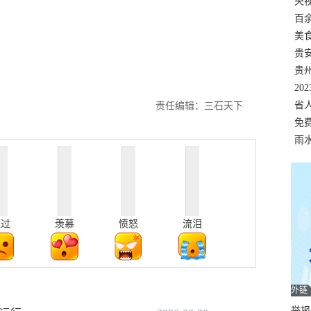
错
央
温
百
正式
美
两
贵
贵
名
20
色
省
责任编辑：三石天下
资
免
展，
雨
难过
羡慕
愤怒
流泪
外链
举报邮