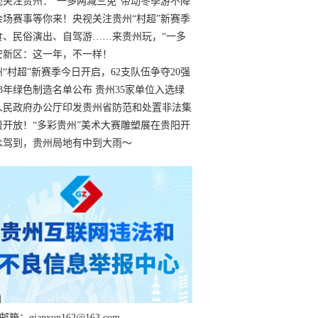
过
视关注贵州：“一多两减三免”带动冬季游不降
余场赛事等你来！央视关注贵州“村超”新赛季
“打响”
食、民俗演出、自驾游……来贵州玩，“一多
减三免”！
安新区：这一年，不一样！
州“村超”新赛季今日开启，62支队伍争夺20强
额
23年绿色制造名单公布 贵州35家单位入选绿
工厂
人民政府办公厅印发贵州省防范和处置非法集
工作实施细则
费开放！“多彩贵州”美术大赛雕塑展在贵阳开
持续至1月19日
水驾到，贵州局地有中到大雨～
箱：qianxun162@163.com