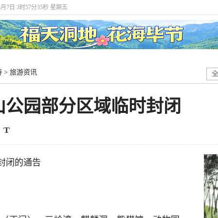
8月7日 3时57分35秒 星期五
游
>
旅游资讯
山公园部分区域临时封闭
封闭的通告