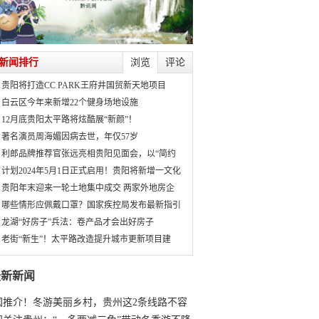
新闻排行
浏览
评论
贵阳将打造CC PARK王府井国贸新天地项目
白云区今年来新增22个健身场地设施
12月底贵阳太平路将炫酷展“新颜”！
著名演员周海媚因病去世，年仅57岁
利郎品牌推荐官张远亮相贵阳见面会，以“简约
计划2024年5月1日正式启用！贵阳将新增一文化
贵阳年末迎来一轮土地集中成交 两家外地房企
哪些情形应佩戴口罩？国家疾控局发布最新指引
龙湖“好房子”兵法：卷产品才会出好房子
老街“新生”！太平路改造提升城市更新项目建
最新新闻
国推介！冬游美丽乡村，贵州这2条线路不容