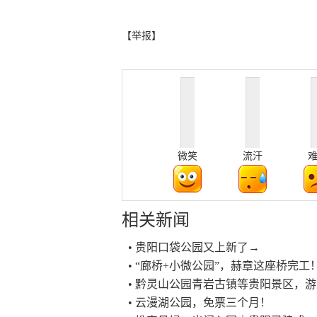
【举报】
微笑
流汗
相关新闻
• 贵阳口袋公园又上新了→
• “廊桥+小微公园”，赫章这座桥完工
• 黔灵山公园青岩古镇等贵阳景区，
• 云漫湖公园，免票三个月！