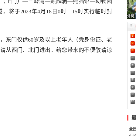
（正门）—三岭湾—麒麟洞—熊猫馆—动物园
将于2023年4月18日0时—15时实行临时封
外链
1
，东门仅供60岁及以上老年人（凭身份证、老
2
客请从西门、北门进出。给您带来的不便敬请谅
3
4
5
6
7
8
9
10
全