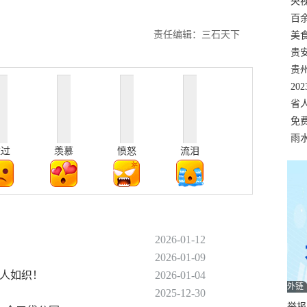
错
央
温
百
责任编辑：三石天下
正式
美
两
贵
贵
名
20
色
省
资
免
展，
雨
难过
羡慕
愤怒
流泪
2026-01-12
！
2026-01-09
游人如织！
2026-01-04
外链
2025-12-30
举报邮