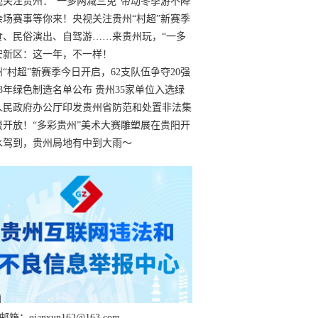
过
视关注贵州：“一多两减三免”带动冬季游不降
余场赛事等你来！央视关注贵州“村超”新赛季
“打响”
食、民俗演出、自驾游……来贵州玩，“一多
减三免”！
安新区：这一年，不一样！
州“村超”新赛季今日开启，62支队伍争夺20强
额
23年绿色制造名单公布 贵州35家单位入选绿
工厂
人民政府办公厅印发贵州省防范和处置非法集
工作实施细则
费开放！“多彩贵州”美术大赛雕塑展在贵阳开
持续至1月19日
水驾到，贵州局地有中到大雨～
箱：qianxun162@163.com